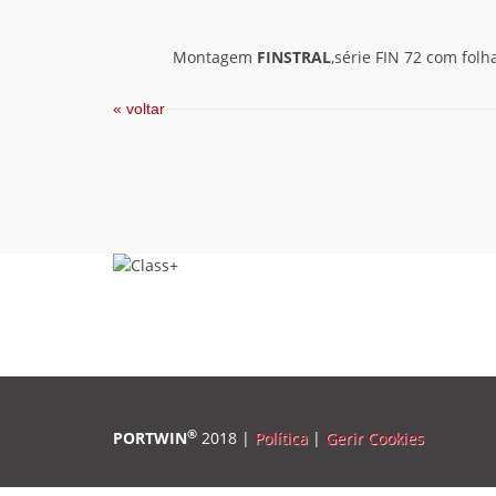
Montagem
FINSTRAL
,série FIN 72 com fol
« voltar
®
PORTWIN
2018 |
Política
|
Gerir Cookies