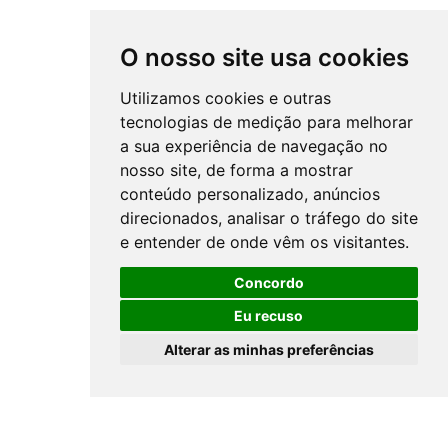
O nosso site usa cookies
Distinguimo-nos como empresa
CLASSE+
, empenhada na
inovação de produtos eficientes, na promoção de eficiência
Utilizamos cookies e outras
energética e preservação do meio ambiente, permitindo ao
tecnologias de medição para melhorar
cliente uma escolha mais informada.
a sua experiência de navegação no
nosso site, de forma a mostrar
conteúdo personalizado, anúncios
®
PORTWIN
2018 |
Política
|
Gerir Cookies
direcionados, analisar o tráfego do site
e entender de onde vêm os visitantes.
Concordo
Eu recuso
Alterar as minhas preferências
Elaborado por:
FORMAWEB